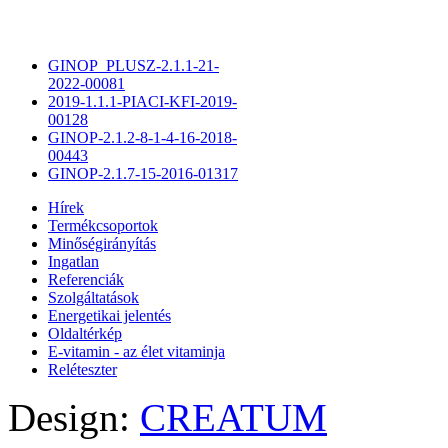
GINOP_PLUSZ-2.1.1-21-
2022-00081
2019-1.1.1-PIACI-KFI-2019-
00128
GINOP-2.1.2-8-1-4-16-2018-
00443
GINOP-2.1.7-15-2016-01317
Hírek
Termékcsoportok
Minőségirányítás
Ingatlan
Referenciák
Szolgáltatások
Energetikai jelentés
Oldaltérkép
E-vitamin - az élet vitaminja
Reléteszter
Design:
CREATUM