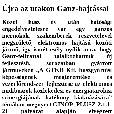
Újra az utakon Ganz-hajtással
Közel húsz év után hatósági
engedélyeztetésre vár egy ganzos
mérnökök, szak­emberek részvételével
megszülető, elektromos hajtású közúti
jármű, így ismét esély nyílik arra, hogy
Ganz-felirattal találkozhatunk új
fejlesztésű, sorozatban gyártott
járműveken „A GTKB Kft. buszgyártási
képességének megteremtése és
vezérlőrendszer fejlesztése az elektromos
midibuszok közlekedési és energiatárolási
szinergiájának hatékony kiaknázására”
témában megnyert GINOP_PLUSZ-2.1.1-
21 pályázat alapján elvégzett