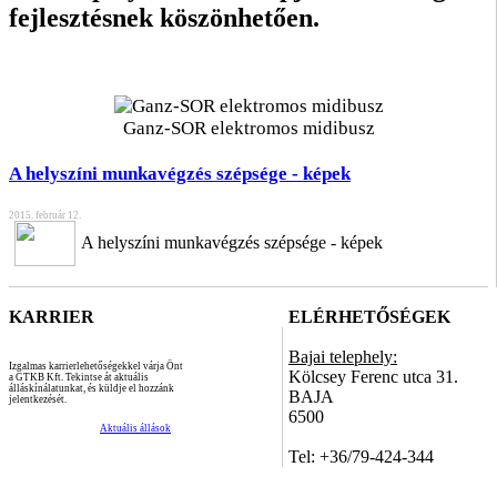
fejlesztésnek köszönhetően.
Ganz-SOR elektromos midibusz
A helyszíni munkavégzés szépsége - képek
2015. február 12.
A helyszíni munkavégzés szépsége - képek
KARRIER
ELÉRHETŐSÉGEK
Bajai telephely:
Izgalmas karrierlehetőségekkel várja Önt
Kölcsey Ferenc utca 31.
a GTKB Kft. Tekintse át aktuális
álláskínálatunkat, és küldje el hozzánk
BAJA
jelentkezését.
6500
Aktuális állások
Tel: +36/79-424-344