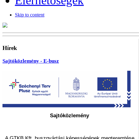
Elérhetőségek
Skip to content
Hírek
Sajtóközlemény - E-busz
Sajtóközlemény
A GTKB Kft. buszgyártási képességének megteremtése