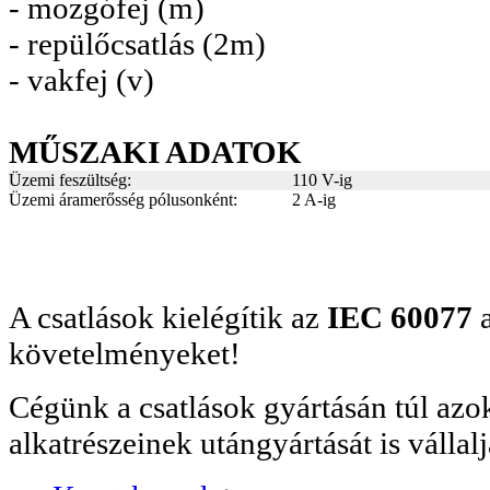
- mozgófej (m)
- repülőcsatlás (2m)
- vakfej (v)
MŰSZAKI ADATOK
Üzemi feszültség:
110 V-ig
Üzemi áramerősség pólusonként:
2 A-ig
A csatlások kielégítik az
IEC 60077
a
követelményeket!
Cégünk a csatlások gyártásán túl azok
alkatrészeinek utángyártását is vállalj