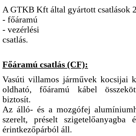
A GTKB Kft által gyártott csatlások 
- főáramú
- vezérlési
csatlás.
Főáramú csatlás (CF):
Vasúti villamos járművek kocsijai k
oldható, főáramú kábel összekött
biztosít.
Az álló- és a mozgófej alumínium
szerelt, préselt szigetelőanyagba ép
érintkezőpárból áll.