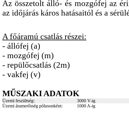
Az összetolt álló- és mozgófej az ér
az időjárás káros hatásaitól és a sérül
A főáramú csatlás részei:
- állófej (a)
- mozgófej (m)
- repülőcsatlás (2m)
- vakfej (v)
MŰSZAKI ADATOK
Üzemi feszültség:
3000 V-ig
Üzemi áramerősség pólusonként:
1000 A-ig