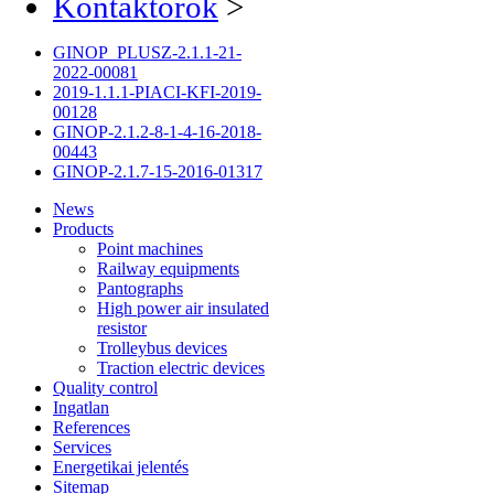
Kontaktorok
>
GINOP_PLUSZ-2.1.1-21-
2022-00081
2019-1.1.1-PIACI-KFI-2019-
00128
GINOP-2.1.2-8-1-4-16-2018-
00443
GINOP-2.1.7-15-2016-01317
News
Products
Point machines
Railway equipments
Pantographs
High power air insulated
resistor
Trolleybus devices
Traction electric devices
Quality control
Ingatlan
References
Services
Energetikai jelentés
Sitemap