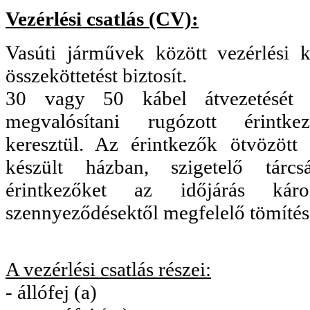
Vezérlési csatlás (CV):
Vasúti járművek között vezérlési k
összeköttetést biztosít.
30 vagy 50 kábel átvezetését 
megvalósítani rugózott érintke
keresztül. Az érintkezők ötvözött
készült házban, szigetelő tárcs
érintkezőket az időjárás kár
szennyeződésektől megfelelő tömítés
A vezérlési csatlás részei:
- állófej (a)