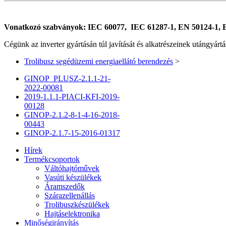
Vonatkozó szabványok: IEC 60077, IEC 61287-1, EN 50124-1, 
Cégünk az inverter gyártásán túl javítását és alkatrészeinek utángyártásá
Trolibusz segédüzemi energiaellátó berendezés
>
GINOP_PLUSZ-2.1.1-21-
2022-00081
2019-1.1.1-PIACI-KFI-2019-
00128
GINOP-2.1.2-8-1-4-16-2018-
00443
GINOP-2.1.7-15-2016-01317
Hírek
Termékcsoportok
Váltóhajtóművek
Vasúti készülékek
Áramszedők
Szárazellenállás
Trolibuszkészülékek
Hajtáselektronika
Minőségirányítás