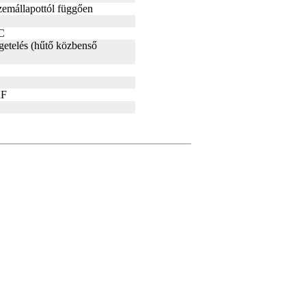
zemállapottól függően
°C
igetelés (hűtő közbenső
µF