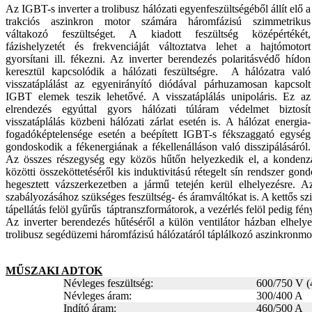
Az IGBT-s inverter a trolibusz hálózati egyenfeszültségéből állít elő a
trakciós aszinkron motor számára háromfázisú szimmetrikus
váltakozó feszültséget. A kiadott feszültség középértékét,
fázishelyzetét és frekvenciáját változtatva lehet a hajtómotort
gyorsítani ill. fékezni. Az inverter berendezés polaritásvédő hídon
keresztül kapcsolódik a hálózati feszültségre. A hálózatra való
visszatáplálást az egyenirányító diódával párhuzamosan kapcsolt
IGBT elemek teszik lehetővé. A visszatáplálás unipoláris. Ez az
elrendezés egyúttal gyors hálózati túláram védelmet biztosít
visszatáplálás közbeni hálózati zárlat esetén is. A hálózat energia-
fogadóképtelensége esetén a beépített IGBT-s fékszaggató egység
gondoskodik a fékenergiának a fékellenálláson való disszipálásáról.
Az összes részegység egy közös hűtőn helyezkedik el, a kondenz
közötti összeköttetéséről kis induktivitású rétegelt sín rendszer gond
hegesztett vázszerkezetben a jármű tetején kerül elhelyezésre. A
szabályozásához szükséges feszültség- és áramváltókat is. A kettős szi
tápellátás felöl gyűrűs táptranszformátorok, a vezérlés felöl pedig fén
Az inverter berendezés hűtéséről a külön ventilátor házban elhelyez
trolibusz segédüzemi háromfázisú hálózatáról táplálkozó aszinkronmot
MŰSZAKI ADTOK
Névleges feszültség:
600/750 V (
Névleges áram:
300/400 A
Indító áram:
460/500 A