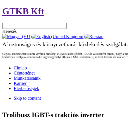
GTKB Kft
Keresés
A biztonságos és környezetbarát közlekedés szolgálat
Cégünk küldetésének tekinti vevőink minőségi és gyors kiszolgálását. Felelős vállalatként célunk, hogy a biz
közlekedést szolgáló termékeinkkel ugyanúgy helyt álljunk a XXI. században is, miként tesszük ezt már az 19
Címlap
Cégtörténet
Munkatársaink
Karrier
Elérhetőségek
Skip to content
Trolibusz IGBT-s trakciós inverter