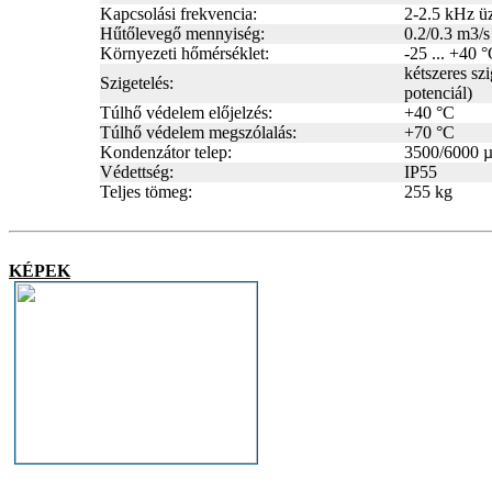
Kapcsolási frekvencia:
2-2.5 kHz ü
Hűtőlevegő mennyiség:
0.2/0.3 m3/s
Környezeti hőmérséklet:
-25 ... +40 
kétszeres sz
Szigetelés:
potenciál)
Túlhő védelem előjelzés:
+40 °C
Túlhő védelem megszólalás:
+70 °C
Kondenzátor telep:
3500/6000 
Védettség:
IP55
Teljes tömeg:
255 kg
KÉPEK