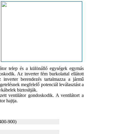
átor telep és a különálló egységek egymás
oskodik. Az inverter fém burkolattal ellátott
z inverter berendezés tartalmazza a jármű
getelésnek megfelelő potenciál leválasztást a
ykábelek biztosítják.
ett ventilátor gondoskodik. A ventilátort a
or hajtja.
400-900)