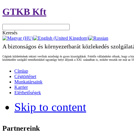
GTKB Kft
Keresés
A biztonságos és környezetbarát közlekedés szolgálat
Cégünk küldetésének tekinti vevőink minőségi és gyors kiszolgálását. Felelős vállalatként célunk, hogy a biz
közlekedést szolgáló termékeinkkel ugyanúgy helyt álljunk a XXI. században is, miként tesszük ezt már az 19
Címlap
Cégtörténet
Munkatársaink
Karrier
Elérhetőségek
Skip to content
Partnereink