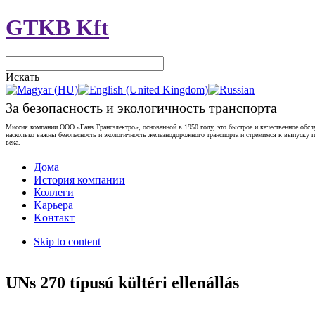
GTKB Kft
Искать
За безопасность и экологичность транспорта
Миссия компании ООО «Ганз Трансэлектро», основанной в 1950 году, это быстрое и качественное обс
насколько важны безопасность и экологичность железнодорожного транспорта и стремимся к выпуску
века.
Дома
История компании
Коллеги
Kарьера
Kонтакт
Skip to content
UNs 270 típusú kültéri ellenállás