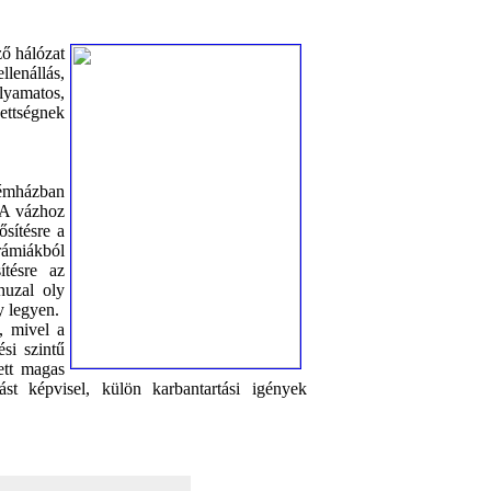
ő hálózat
llenállás,
lyamatos,
dettségnek
fémházban
 A vázhoz
sítésre a
rámiákból
ítésre az
huzal oly
y legyen.
k, mivel a
si szintű
ett magas
tást képvisel, külön karbantartási igények