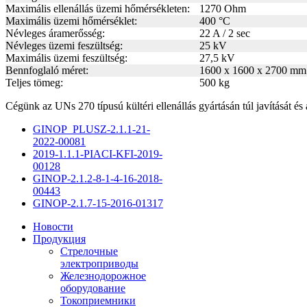
Maximális ellenállás üzemi hőmérsékleten:
1270 Ohm
Maximális üzemi hőmérséklet:
400 °C
Névleges áramerősség:
22 A / 2 sec
Névleges üzemi feszültség:
25 kV
Maximális üzemi feszültség:
27,5 kV
Bennfoglaló méret:
1600 x 1600 x 2700 mm
Teljes tömeg:
500 kg
Cégünk az UNs 270 típusú kültéri ellenállás gyártásán túl javítását és a
GINOP_PLUSZ-2.1.1-21-
2022-00081
2019-1.1.1-PIACI-KFI-2019-
00128
GINOP-2.1.2-8-1-4-16-2018-
00443
GINOP-2.1.7-15-2016-01317
Новости
Продукция
Стрелочные
электроприводы
Железнодорожное
оборудование
Токоприемники