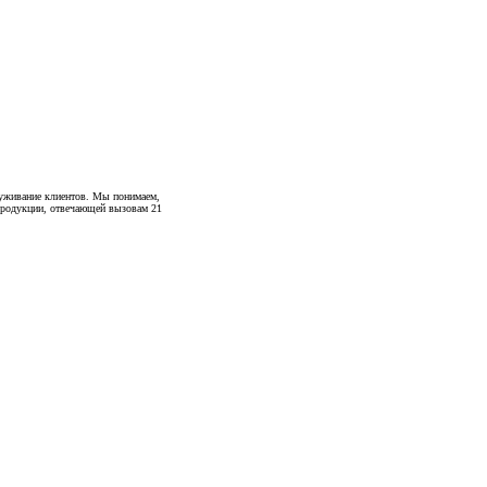
луживание клиентов. Мы понимаем,
 продукции, отвечающей вызовам 21