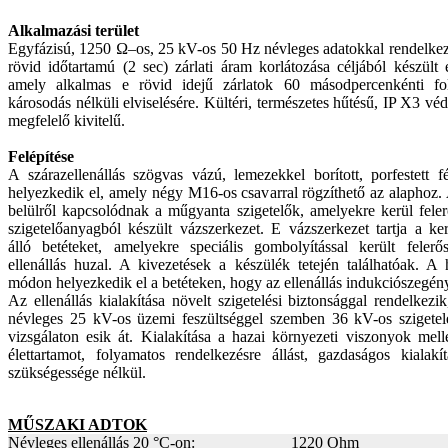
Alkalmazási terület
Egyfázisú, 1250 Ω–os, 25 kV-os 50 Hz névleges adatokkal rendelkez
rövid időtartamú (2 sec) zárlati áram korlátozása céljából készült e
amely alkalmas e rövid idejű zárlatok 60 másodpercenkénti fo
károsodás nélküli elviselésére. Kültéri, természetes hűtésű, IP X3 vé
megfelelő kivitelű.
Felépítése
A szárazellenállás szögvas vázú, lemezekkel borított, porfestett 
helyezkedik el, amely négy M16-os csavarral rögzíthető az alaphoz.
belülről kapcsolódnak a műgyanta szigetelők, amelyekre kerül felerő
szigetelőanyagból készült vázszerkezet. E vázszerkezet tartja a ke
álló betéteket, amelyekre speciális gombolyítással került felerős
ellenállás huzal. A kivezetések a készülék tetején találhatóak. A 
módon helyezkedik el a betéteken, hogy az ellenállás indukciószegén
Az ellenállás kialakítása növelt szigetelési biztonsággal rendelkezi
névleges 25 kV-os üzemi feszültséggel szemben 36 kV-os szigetelé
vizsgálaton esik át. Kialakítása a hazai környezeti viszonyok mell
élettartamot, folyamatos rendelkezésre állást, gazdaságos kialakí
szükségessége nélkül.
MŰSZAKI ADTOK
Névleges ellenállás 20 °C-on:
1220 Ohm