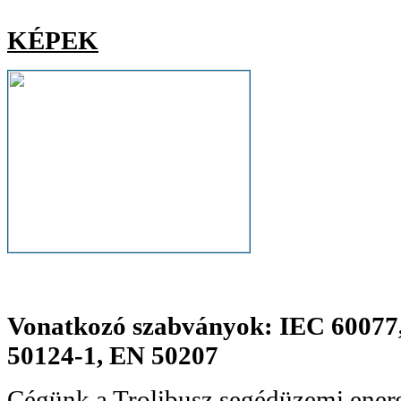
KÉPEK
Vonatkozó szabványok: IEC 60077
50124-1, EN 50207
Cégünk a Trolibusz segédüzemi energ