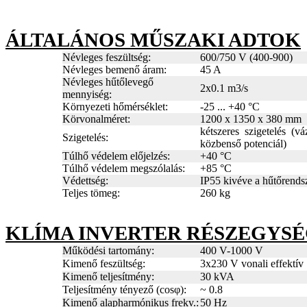
ÁLTALÁNOS MŰSZAKI ADTOK
Névleges feszültség:
600/750 V (400-900)
Névleges bemenő áram:
45 A
Névleges hűtőlevegő
2x0.1 m3/s
mennyiség:
Környezeti hőmérséklet:
-25 ... +40 °C
Körvonalméret:
1200 x 1350 x 380 mm
kétszeres szigetelés (vá
Szigetelés:
közbenső potenciál)
Túlhő védelem előjelzés:
+40 °C
Túlhő védelem megszólalás:
+85 °C
Védettség:
IP55 kivéve a hűtőrends
Teljes tömeg:
260 kg
KLÍMA INVERTER RÉSZEGYSÉ
Működési tartomány:
400 V-1000 V
Kimenő feszültség:
3x230 V vonali effektív
Kimenő teljesítmény:
30 kVA
Teljesítmény tényező (cosφ):
~ 0.8
Kimenő alapharmónikus frekv.:
50 Hz