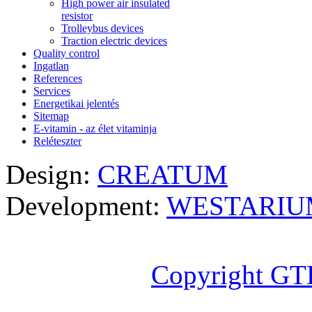
High power air insulated
resistor
Trolleybus devices
Traction electric devices
Quality control
Ingatlan
References
Services
Energetikai jelentés
Sitemap
E-vitamin - az élet vitaminja
Reléteszter
Design:
CREATUM
Development:
WESTARIU
Copyright GT