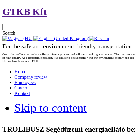
GTKB Kft
Search
For the safe and environment-friendly transportation
Our main profile is to produce railway safety appliances and railway signalling equipments. The company’s m
in high quality. As a responsible company our aim is to be successful with our environment-friendly and safe
like we have been since 1950.
Home
Company review
Employees
Career
Kontakt
Skip to content
TROLIBUSZ Segédüzemi energiaellátó be