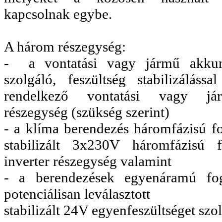
kapcsolnak egybe.
A három részegység:
- a vontatási vagy jármű akkumu
szolgáló, feszültség stabilizáláss
rendelkező vontatási vagy jár
részegység (szükség szerint)
- a klíma berendezés háromfázisú fo
stabilizált 3x230V háromfázisú fe
inverter részegység valamint
- a berendezések egyenáramú fogy
potenciálisan leválasztott
stabilizált 24V egyenfeszültséget szo