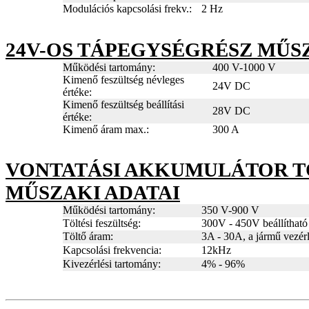
Modulációs kapcsolási frekv.:
2 Hz
24V-OS TÁPEGYSÉGRÉSZ MŰS
Működési tartomány:
400 V-1000 V
Kimenő feszültség névleges
24V DC
értéke:
Kimenő feszültség beállítási
28V DC
értéke:
Kimenő áram max.:
300 A
VONTATÁSI AKKUMULÁTOR T
MŰSZAKI ADATAI
Működési tartomány:
350 V-900 V
Töltési feszültség:
300V - 450V beállítható
Töltő áram:
3A - 30A, a jármű vezérlő
Kapcsolási frekvencia:
12kHz
Kivezérlési tartomány:
4% - 96%