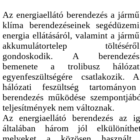
Az energiaellátó berendezés a jármű
klíma berendezéseinek segédüzemi
energia ellátásáról, valamint a jármű
akkumulátortelep töltéséről
gondoskodik. A berendezés
bemenete a trolibusz hálózat
egyenfeszültségére csatlakozik. A
hálózati feszültség tartományo
berendezés működése szempontjábó
teljesítmények nem változnak.
Az energiaellátó berendezés az i
általában három jól elkülöníthe
melyeket a közösen használt 