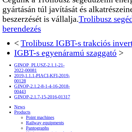
gyártásán túl javítását és alkatrészei
beszerzését is vállalja.
Trolibusz segé
berendezés
<
Trolibusz IGBT-s trakciós inver
IGBT-s egyenáramú szaggató
>
GINOP_PLUSZ-2.1.1-21-
2022-00081
2019-1.1.1-PIACI-KFI-2019-
00128
GINOP-2.1.2-8-1-4-16-2018-
00443
GINOP-2.1.7-15-2016-01317
News
Products
Point machines
Railway equipments
Pantographs