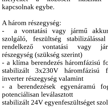
kapcsolnak egybe.
A három részegység:
- a vontatási vagy jármű akkumu
szolgáló, feszültség stabilizáláss
rendelkező vontatási vagy jár
részegység (szükség szerint)
- a klíma berendezés háromfázisú fo
stabilizált 3x230V háromfázisú fe
inverter részegység valamint
- a berendezések egyenáramú fogy
potenciálisan leválasztott
stabilizált 24V egyenfeszültséget szo