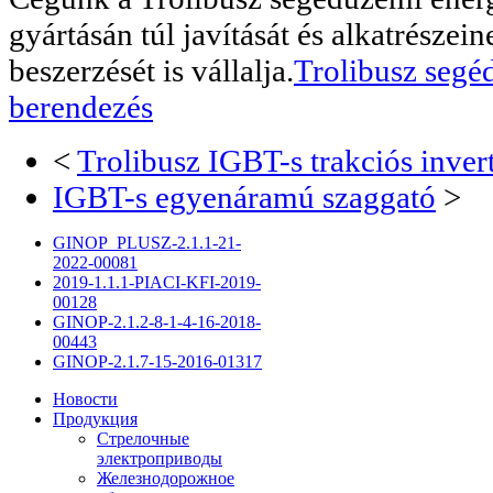
gyártásán túl javítását és alkatrészei
beszerzését is vállalja.
Trolibusz segé
berendezés
<
Trolibusz IGBT-s trakciós inver
IGBT-s egyenáramú szaggató
>
GINOP_PLUSZ-2.1.1-21-
2022-00081
2019-1.1.1-PIACI-KFI-2019-
00128
GINOP-2.1.2-8-1-4-16-2018-
00443
GINOP-2.1.7-15-2016-01317
Новости
Продукция
Стрелочные
электроприводы
Железнодорожное