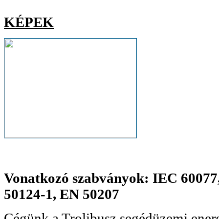
KÉPEK
Vonatkozó szabványok: IEC 60077
50124-1, EN 50207
Cégünk a Trolibusz segédüzemi energ