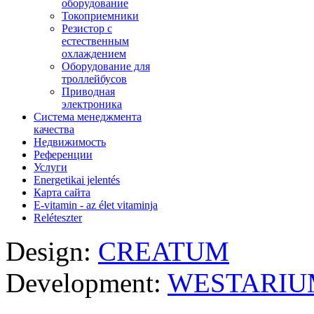
оборудование
Токоприемники
Резистор с
естественным
охлаждением
Оборудование для
троллейбусов
Приводная
электроника
Система менеджмента
качества
Недвижимость
Референции
Услуги
Energetikai jelentés
Карта сайта
E-vitamin - az élet vitaminja
Reléteszter
Design:
CREATUM
Development:
WESTARIU