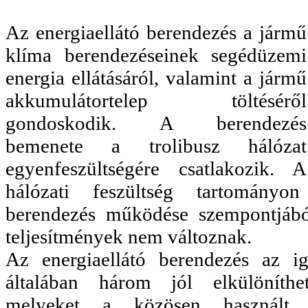
Az energiaellátó berendezés a jármű
klíma berendezéseinek segédüzemi
energia ellátásáról, valamint a jármű
akkumulátortelep töltéséről
gondoskodik. A berendezés
bemenete a trolibusz hálózat
egyenfeszültségére csatlakozik. A
hálózati feszültség tartományo
berendezés működése szempontjábó
teljesítmények nem változnak.
Az energiaellátó berendezés az i
általában három jól elkülöníthe
melyeket a közösen használt 