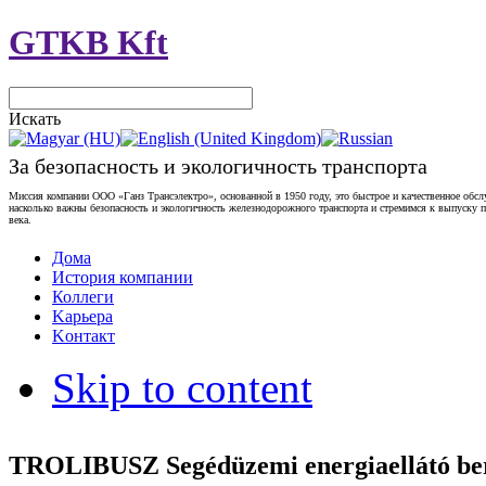
GTKB Kft
Искать
За безопасность и экологичность транспорта
Миссия компании ООО «Ганз Трансэлектро», основанной в 1950 году, это быстрое и качественное обс
насколько важны безопасность и экологичность железнодорожного транспорта и стремимся к выпуску
века.
Дома
История компании
Коллеги
Kарьера
Kонтакт
Skip to content
TROLIBUSZ Segédüzemi energiaellátó be