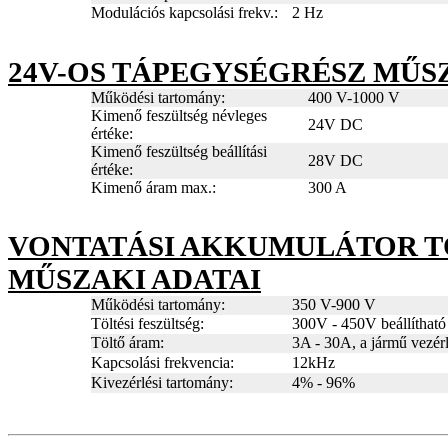
Modulációs kapcsolási frekv.:
2 Hz
24V-OS TÁPEGYSÉGRÉSZ MŰS
Működési tartomány:
400 V-1000 V
Kimenő feszültség névleges
24V DC
értéke:
Kimenő feszültség beállítási
28V DC
értéke:
Kimenő áram max.:
300 A
VONTATÁSI AKKUMULÁTOR T
MŰSZAKI ADATAI
Működési tartomány:
350 V-900 V
Töltési feszültség:
300V - 450V beállítható
Töltő áram:
3A - 30A, a jármű vezérlő
Kapcsolási frekvencia:
12kHz
Kivezérlési tartomány:
4% - 96%