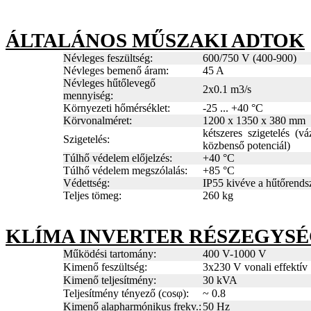
ÁLTALÁNOS MŰSZAKI ADTOK
Névleges feszültség:
600/750 V (400-900)
Névleges bemenő áram:
45 A
Névleges hűtőlevegő
2x0.1 m3/s
mennyiség:
Környezeti hőmérséklet:
-25 ... +40 °C
Körvonalméret:
1200 x 1350 x 380 mm
kétszeres szigetelés (vá
Szigetelés:
közbenső potenciál)
Túlhő védelem előjelzés:
+40 °C
Túlhő védelem megszólalás:
+85 °C
Védettség:
IP55 kivéve a hűtőrends
Teljes tömeg:
260 kg
KLÍMA INVERTER RÉSZEGYSÉ
Működési tartomány:
400 V-1000 V
Kimenő feszültség:
3x230 V vonali effektív
Kimenő teljesítmény:
30 kVA
Teljesítmény tényező (cosφ):
~ 0.8
Kimenő alapharmónikus frekv.:
50 Hz