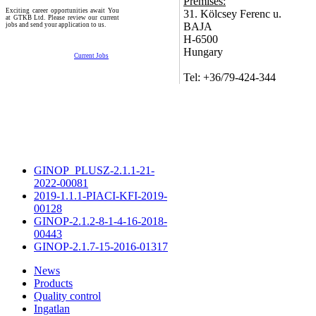
Premises:
Exciting career opportunities await You
31. Kölcsey Ferenc u.
at GTKB Ltd. Please review our current
BAJA
jobs and send your application to us.
H-6500
Hungary
Current Jobs
Tel: +36/79-424-344
GINOP_PLUSZ-2.1.1-21-
2022-00081
2019-1.1.1-PIACI-KFI-2019-
00128
GINOP-2.1.2-8-1-4-16-2018-
00443
GINOP-2.1.7-15-2016-01317
News
Products
Quality control
Ingatlan