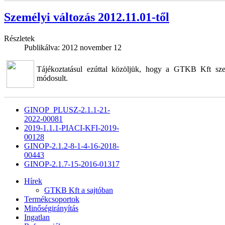
Személyi változás 2012.11.01-től
Részletek
Publikálva:
2012 november 12
Tájékoztatásul ezúttal közöljük, hogy a GTKB Kft szer
módosult.
GINOP_PLUSZ-2.1.1-21-
2022-00081
2019-1.1.1-PIACI-KFI-2019-
00128
GINOP-2.1.2-8-1-4-16-2018-
00443
GINOP-2.1.7-15-2016-01317
Hírek
GTKB Kft a sajtóban
Termékcsoportok
Minőségirányítás
Ingatlan