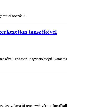
atott el hozzánk.
erkezettan tanszékével
székével közösen nagysebességű kamerás
asutas szakma új rendezvényét, az
InnoRail