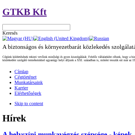
GTKB Kft
Keresés
A biztonságos és környezetbarát közlekedés szolgálat
Cégünk küldetésének tekinti vevőink minőségi és gyors kiszolgálását. Felelős vállalatként célunk, hogy a biz
közlekedést szolgáló termékeinkkel ugyanúgy helyt álljunk a XXI. században is, miként tesszük ezt már az 19
Címlap
Cégtörténet
Munkatársaink
Karrier
Elérhetőségek
Skip to content
Hírek
A helyszíni munkavégzés szépsége - képek