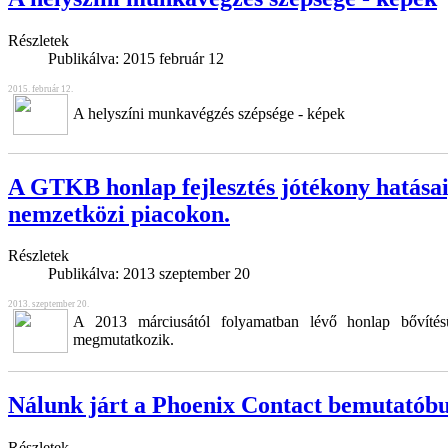
Részletek
Publikálva:
2015 február 12
2015. február 12.
A helyszíni munkavégzés szépsége - képek
A GTKB honlap fejlesztés jótékony hatásai
nemzetközi piacokon.
Részletek
Publikálva:
2013 szeptember 20
2013. szeptember 20.
A 2013 márciusától folyamatban lévő honlap bővíté
megmutatkozik.
Nálunk járt a Phoenix Contact bemutatób
Részletek