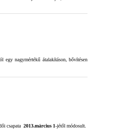
l egy nagymértékű átalakításon, bővítésen
edői csapata
2013.március 1
-jétől módosult.