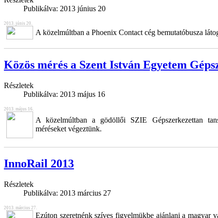
Publikálva:
2013 június 20
2013. júnis 20.
A közelmúltban a Phoenix Contact cég bemutatóbusza látog
Közös mérés a Szent István Egyetem Gépsz
Részletek
Publikálva:
2013 május 16
2013. május 16.
A közelmúltban a gödöllői SZIE Gépszerkezettan tan
méréseket végeztünk.
InnoRail 2013
Részletek
Publikálva:
2013 március 27
2013. március 27.
Ezúton szeretnénk szíves figyelmükbe ajánlani a magyar v