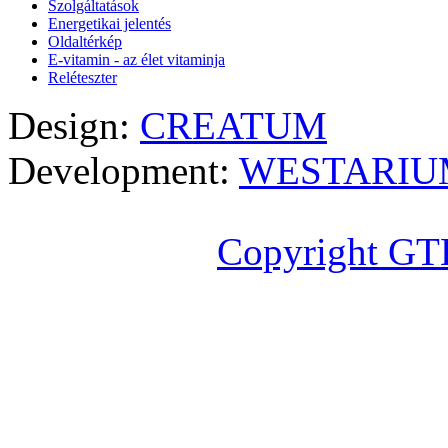
Szolgáltatások
Energetikai jelentés
Oldaltérkép
E-vitamin - az élet vitaminja
Reléteszter
Design:
CREATUM
Development:
WESTARIU
Copyright GT