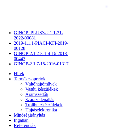
GINOP_PLUSZ-2.1.1-21-
2022-00081
2019-1.1.1-PIACI-KFI-2019-
00128
GINOP-2.1.2-8-1-4-16-2018-
00443
GINOP-2.1.7-15-2016-01317
Hírek
Termékcsoportok
Váltóhajtóművek
Vasúti készülékek
Áramszedők
Szárazellenállás
Trolibuszkészülékek
Hajtáselektronika
Minőségirányítás
Ingatlan
Referenciák