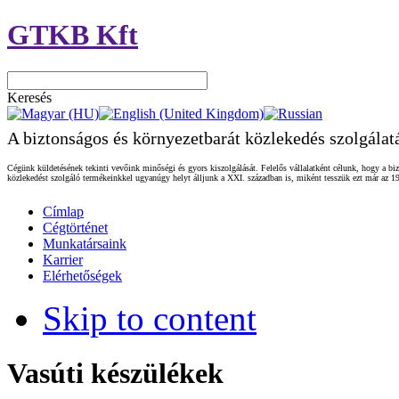
GTKB Kft
Keresés
A biztonságos és környezetbarát közlekedés szolgálat
Cégünk küldetésének tekinti vevőink minőségi és gyors kiszolgálását. Felelős vállalatként célunk, hogy a biz
közlekedést szolgáló termékeinkkel ugyanúgy helyt álljunk a XXI. században is, miként tesszük ezt már az 19
Címlap
Cégtörténet
Munkatársaink
Karrier
Elérhetőségek
Skip to content
Vasúti készülékek