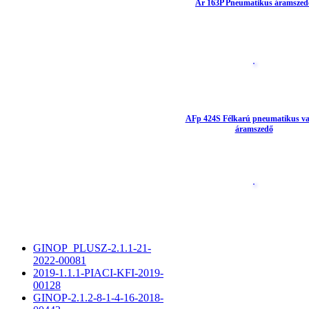
Ar 163P Pneumatikus áramszed
AFp 424S Félkarú pneumatikus va
áramszedő
GINOP_PLUSZ-2.1.1-21-
2022-00081
2019-1.1.1-PIACI-KFI-2019-
00128
GINOP-2.1.2-8-1-4-16-2018-