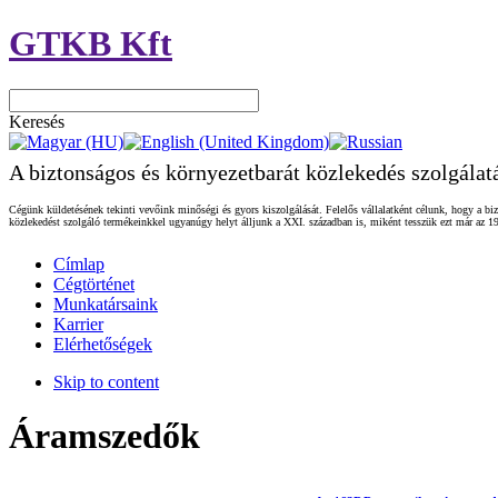
GTKB Kft
Keresés
A biztonságos és környezetbarát közlekedés szolgálat
Cégünk küldetésének tekinti vevőink minőségi és gyors kiszolgálását. Felelős vállalatként célunk, hogy a biz
közlekedést szolgáló termékeinkkel ugyanúgy helyt álljunk a XXI. században is, miként tesszük ezt már az 19
Címlap
Cégtörténet
Munkatársaink
Karrier
Elérhetőségek
Skip to content
Áramszedők