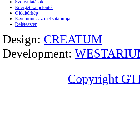
Szolgáltatások
Energetikai jelentés
Oldaltérkép
E-vitamin - az élet vitaminja
Reléteszter
Design:
CREATUM
Development:
WESTARIU
Copyright GT