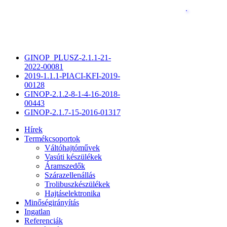
GINOP_PLUSZ-2.1.1-21-
2022-00081
2019-1.1.1-PIACI-KFI-2019-
00128
GINOP-2.1.2-8-1-4-16-2018-
00443
GINOP-2.1.7-15-2016-01317
Hírek
Termékcsoportok
Váltóhajtóművek
Vasúti készülékek
Áramszedők
Szárazellenállás
Trolibuszkészülékek
Hajtáselektronika
Minőségirányítás
Ingatlan
Referenciák