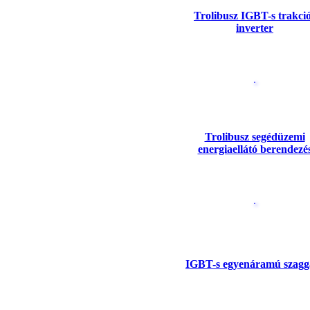
Trolibusz IGBT-s trakci
inverter
Trolibusz segédüzemi
energiaellátó berendezé
IGBT-s egyenáramú szagg