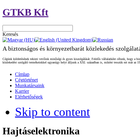
GTKB Kft
Keresés
A biztonságos és környezetbarát közlekedés szolgálat
Cégünk küldetésének tekinti vevőink minőségi és gyors kiszolgálását. Felelős vállalatként célunk, hogy a biz
közlekedést szolgáló termékeinkkel ugyanúgy helyt álljunk a XXI. században is, miként tesszük ezt már az 19
Címlap
Cégtörténet
Munkatársaink
Karrier
Elérhetőségek
Skip to content
Hajtáselektronika